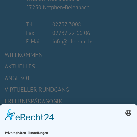
57250 Netphen-Beienbach
Tel.:
02737 3008
Fax:
02737 22 66 06
E-Mail:
info@bkheim.de
WILLKOMMEN
AKTUELLES
ANGEBOTE
VIRTUELLER RUNDGANG
ERLEBNISPÄDAGOGIK
TERMINE
BK-HEIM
BUCHUNGSANTRAG